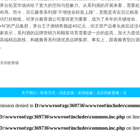
茅台拓宽市场供给了更大的空间与想象力。从系列酒的开展来看，需要处
布局。而今，百亿酱香系列酒“不增使命轻装上路”，意图是夯实百亿根
功打好根柢，对茅台酱香酒公司显得更为重要，成为了本年的关键使命。
1+N”的产品集群，茅台王子酒销售额超40亿元，但主营产品拳头效应还
家表示，系列酒的品牌营销力和顾客培育需要进一步的提高，加大力度优
高端精品路线，构建酱香系列酒优质品牌集群。事实上，跟着酱香型白酒
。
京回收香烟
关于我们
联系方式
信息反馈
友情链接
北京回收香烟
北
|
|
|
|
|
京香烟回收
北京烟酒回收
北京回收软中华
北京黄鹤楼1916
|
|
|
rmission denied in
D:\wwwroot\zgc369736\wwwroot\includes\commo
回收
北京礼品回收
北京烟酒回收1
北京回收冬虫夏草
北京
|
|
|
|
D:\wwwroot\zgc369736\wwwroot\includes\common.inc.php
on lin
冬虫夏草回收
北京回收烟酒5
北京回收茅台
|
|
|
D:\wwwroot\zgc369736\wwwroot\includes\common.inc.php
on lin