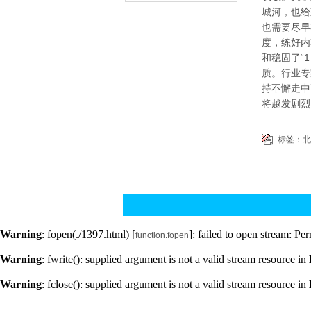
城河，也给
也需要尽早
度，练好内
和稳固了“
质。行业专
持不懈走中
将越发剧烈
标签：
北
Warning
: fopen(./1397.html) [
]: failed to open stream: Pe
function.fopen
Warning
: fwrite(): supplied argument is not a valid stream resource in
Warning
: fclose(): supplied argument is not a valid stream resource in