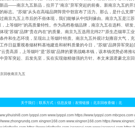
新品——南京九五新品，拉开了“南京”异军突起的前奏。新南京九五的
的标志。“苏烟”从头在高端品牌阵营中勃宣布了活力。那么，是什么支撑
过南京九五上市后的不俗体现，我们能够从中找到缘由。南京九五是江苏
原，上等烟叶”的高质量特性。作为高档卷烟品牌，南京九五在选料、研
体现“苏烟”品牌“贵在内在”的质量。南京九五选用北纬27°原生态烟草
条件和生态环境，呈现出上等烟叶特质。南京九五外观计划雍容大气，充
工作日益重视卷烟材料基地建造和材料质量的今日，“苏烟”品牌异军突
“云贵高原，上等烟叶”是“苏烟”品牌的要害战略本钱，该本钱优势必将
中异军突起、后发先至，实在实现做精做强的方针。本文来源君豪
北京回
京回收南京九五
关于我们
联系方式
信息反馈
友情链接
北京回收香烟
北
|
|
|
|
|
京香烟回收
北京烟酒回收
北京回收软中华
北京黄鹤楼1916
|
|
|
/www.yihuishi8.com lyqqsl.com www.lyqqsl.com https://www.lyqqsl.com mbcpos.c
回收
北京苏烟回收
北京云烟回收
北京回收冬虫夏草
北京冬
|
|
|
|
//www.zhongrundq.com xingren168.com www.xingren168.com https://www.xingren
w.idiothello.com https://www.idiothello.com jasoncui.com www.jasoncui.com https
虫夏草回收
冬虫夏草回收北京
北京回收茅台
|
|
|
exts.com www.wowtexts.com https://www.wowtexts.com lashou-com.com www.lashou