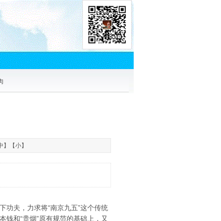
肉
中
】【
小
】
下功夫，力求将“南京九五”这个传统
本钱和“贵烟”原有规范的基础上，又