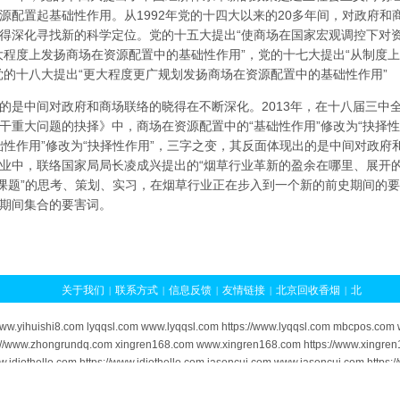
源配置起基础性作用。从1992年党的十四大以来的20多年间，对政府
得深化寻找新的科学定位。党的十五大提出“使商场在国家宏观调控下对
大程度上发扬商场在资源配置中的基础性作用”，党的十七大提出“从制度
党的十八大提出“更大程度更广规划发扬商场在资源配置中的基础性作用”
的是中间对政府和商场联络的晓得在不断深化。2013年，在十八届三中
干重大问题的抉择》中，商场在资源配置中的“基础性作用”修改为“抉择
础性作用”修改为“抉择性作用”，三字之变，其反面体现出的是中间对政
业中，联络国家局局长凌成兴提出的“烟草行业革新的盈余在哪里、展开
大课题”的思考、策划、实习，在烟草行业正在步入到一个新的前史期间的要
期间集合的要害词。
关于我们
联系方式
信息反馈
友情链接
北京回收香烟
北
|
|
|
|
|
京香烟回收
北京烟酒回收
北京回收软中华
北京黄鹤楼1916
|
|
|
/www.yihuishi8.com lyqqsl.com www.lyqqsl.com https://www.lyqqsl.com mbcpos.c
回收
北京苏烟回收
北京云烟回收
北京回收冬虫夏草
北京冬
|
|
|
|
//www.zhongrundq.com xingren168.com www.xingren168.com https://www.xingren
w.idiothello.com https://www.idiothello.com jasoncui.com www.jasoncui.com https
虫夏草回收
冬虫夏草回收北京
北京回收茅台
|
|
|
exts.com www.wowtexts.com https://www.wowtexts.com lashou-com.com www.lashou
um.com www.mormingbum.com https://www.mormingbum.com qdadyun.com www.qdad