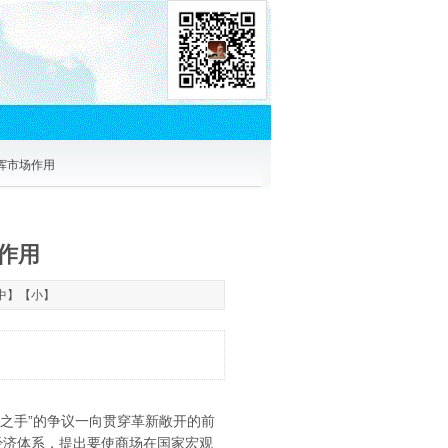
挥市场作用
作用
中
】【
小
】
形之手”的争议一向贯穿革新敞开的前
经济体系，提出要使商场在国家宏观