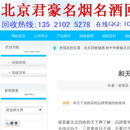
网站首页
公司简介
产品展示
回收新闻
回收百科
回
栏目导航
您现在的位置：
北京回收烟酒 软中华香烟北
回收新闻
和
回收百科
作者：管理员 发
新闻搜索
摘要：
和天下加剧高档品牌香烟回收格局
请选择分类
据君豪
北京回收和天下
网了解：品牌要长
去传达自个。三是要有日子感，不要过