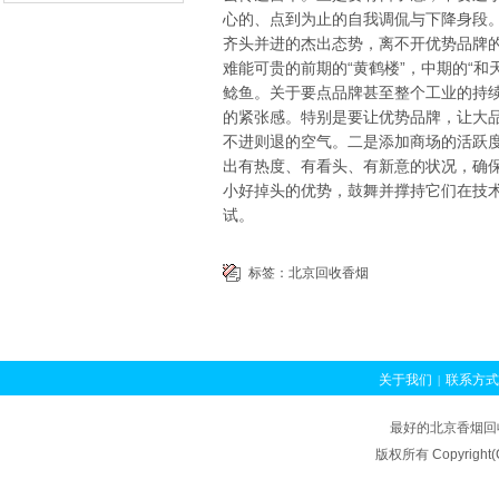
心的、点到为止的自我调侃与下降身段
齐头并进的杰出态势，离不开优势品牌
难能可贵的前期的“黄鹤楼”，中期的“和天
鲶鱼。关于要点品牌甚至整个工业的持
的紧张感。特别是要让优势品牌，让大
不进则退的空气。二是添加商场的活跃
出有热度、有看头、有新意的状况，确
小好掉头的优势，鼓舞并撑持它们在技
试。
标签：
北京回收香烟
关于我们
联系方式
|
京香烟回收
北京烟
|
最好的北京香烟回
回收
北京苏烟回收
|
版权所有 Copyrigh
虫夏草回收
|
本站关键词：北京回收香烟 北京香烟回收