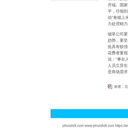
开端。国家
平，仔细剖
动“卷烟上
力处理精力
烟草公司要
趋势，要坚
批具有较强
花费者重视
说：“事在
人员立异生
意商场需
标签：
北
yihuishi8.com www.yihuishi8.com https:/