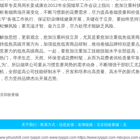
烟草专卖局局长姜成康在2012年全国烟草工作会议上指出：愈加注重科
析卷烟商场开展变化，不断习惯新的花费需求，尽力提高卷烟质量和价值
水平”各项工作执行、保证职业继续健康开展，关键在于立异。要始终坚
松懈风险；要充溢才智、奋力立异，尽力处理才能缺乏风险。
解放思想，更新观念，愈加注重科技立异，尤其是要愈加注重低焦低害商
持低焦高级开展方向，加强低焦低害商品研制，推动卷烟品牌特别是要点
竞赛力的低焦高级商品。一起，要愈加注重加工技能技能水平全部提高，
热门，寻求生态、天然、环保变成花费时髦，从而为花费者供给质量牢靠
人为”。所以烟草公司要从习惯竞赛局势的需求动身，不断增强干部职工
机，全部提高公司技能研制水平，开发和培养出高质量、高水平的新式卷
求，尽力坚持品牌杰出开展态势。
京回收香烟
关于我们
联系方式
信息反馈
友情链接
北京回收香烟
北
|
|
|
|
|
京香烟回收
北京烟酒回收
北京回收软中华
北京黄鹤楼1916
|
|
|
/www.yihuishi8.com lyqqsl.com www.lyqqsl.com https://www.lyqqsl.com mbcpos.c