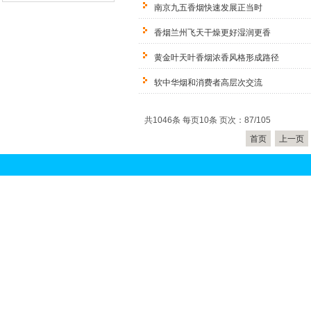
南京九五香烟快速发展正当时
香烟兰州飞天干燥更好湿润更香
黄金叶天叶香烟浓香风格形成路径
软中华烟和消费者高层次交流
共1046条 每页10条 页次：87/105
首页
上一页
关于我们
联系方式
|
京香烟回收
北京烟
|
回收
北京礼品回收
|
冬虫夏草回