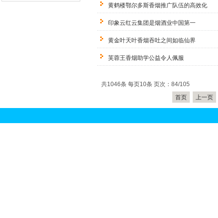
黄鹤楼鄂尔多斯香烟推广队伍的高效化
印象云红云集团是烟酒业中国第一
黄金叶天叶香烟吞吐之间如临仙界
芙蓉王香烟助学公益令人佩服
共1046条 每页10条 页次：84/105
首页
上一页
关于我们
联系方式
|
京香烟回收
北京烟
|
回收
北京礼品回收
|
冬虫夏草回