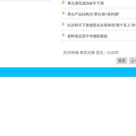
茅台酒完成目标不下滑
茅台产品结构为“茅台酒+系列酒”
白沙和天下香烟责任在肩体现“两个至上”价
原料保证是中华烟的基础
共1046条 每页10条 页次：11/105
首页
上
关于我们
联系方式
|
京香烟回收
北京烟
|
回收
北京礼品回收
|
冬虫夏草回