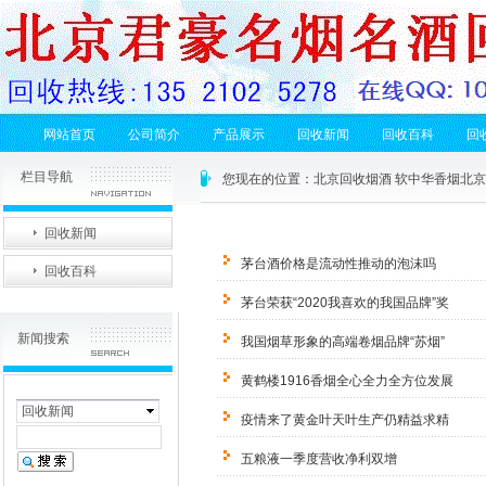
网站首页
公司简介
产品展示
回收新闻
回收百科
回
栏目导航
您现在的位置：
北京回收烟酒 软中华香烟北
回收新闻
茅台酒价格是流动性推动的泡沫吗
回收百科
茅台荣获“2020我喜欢的我国品牌”奖
新闻搜索
我国烟草形象的高端卷烟品牌“苏烟”
黄鹤楼1916香烟全心全力全方位发展
回收新闻
疫情来了黄金叶天叶生产仍精益求精
五粮液一季度营收净利双增